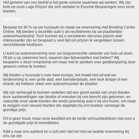
Het geheim van ons bedrijf is het grote volume waarmee wij werken. Wij zijn
trots op onze Lage Prijzen die zich vertalen in Enorme Besparingen voor onze
klanten.
Voordelen
Bespaar tot 30 % op uw huurauto en maak uw reservering met Booking Centre
Online. Wij bieden u dezelfde auto’s als rechtstreeks bij uw plaatselijke
autoverhuurbedrijf. Toch kunnen wij u verzekeren dat onze prijzen veel
interessanter zijn en bespaart u veel tijd om prijzen te vergelijken tussen
verschillende bedrijven.
U kunt uw autoreservering voor uw langverwachte vakantie van huis uit doen.
Of als u op zakenreis bent, waarom dan tijdverspillen met bellen? Wij
besparen u deze rompslomp om maar niet te spreken over geldbesparing door
gewoon online te boeken.
Wij bieden u huurauto’s over heel europa, het maakt niet uit wat uw
bestemming is: een grote stad, een toeristenplaats, een leuk dorpje of een
eiland, wij hebben zeker een autoverhuurder ter plaatse.
Wij zijn verheugd te kunnen vertellen dat een groot aantal van onze klanten
door aanbevelingen van familie of vrienden bij ons terecht zijn gekomen, en
natuurlijk onze vaste klanten die reeds jarenlang auto’s bij ons huren, om maar
te zwijgen over nieuwe klanten die dagelijks bij ons boeken vanwege de
gunstige prijs.
Dit is geen truuk, maar onze kwaliteit om de beste verhuurbedrijven met voor u
de gunstigste prijs te bemiddelen.
Kijkt u naar ons aanbod en u zult zien dat het niet uw laatste reservering bij
ons zal zijn.