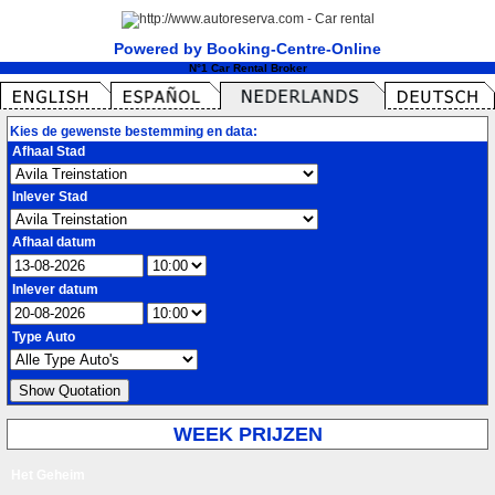
Powered by Booking-Centre-Online
N°1 Car Rental Broker
Kies de gewenste bestemming en data:
Afhaal Stad
Inlever Stad
Afhaal datum
Inlever datum
Type Auto
WEEK PRIJZEN
Het Geheim