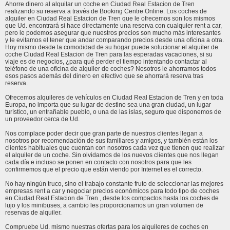
Ahorre dinero al alquilar un coche en Ciudad Real Estacion de Tren
realizando su reserva a través de Booking Centre Online. Los coches de
alquiler en Ciudad Real Estacion de Tren que le ofrecemos son los mismos
que Ud. encontrará si hace directamente una reserva con cualquier rent a car,
pero le podemos asegurar que nuestros precios son mucho más interesantes
y le evitamos el tener que andar comparando precios desde una oficina a otra.
Hoy mismo desde la comodidad de su hogar puede solucionar el alquiler de
coche Ciudad Real Estacion de Tren para las esperadas vacaciones, si su
viaje es de negocios, ¿para qué perder el tiempo intentando contactar al
teléfono de una oficina de alquiler de coches? Nosotros le ahorramos todos
esos pasos además del dinero en efectivo que se ahorrará reserva tras
reserva.
Ofrecemos alquileres de vehículos en Ciudad Real Estacion de Tren y en toda
Europa, no importa que su lugar de destino sea una gran ciudad, un lugar
turístico, un entrañable pueblo, o una de las islas, seguro que disponemos de
un proveedor cerca de Ud.
Nos complace poder decir que gran parte de nuestros clientes llegan a
nosotros por recomendación de sus familiares y amigos, y también están los
clientes habituales que cuentan con nosotros cada vez que tienen que realizar
el alquiler de un coche. Sin olvidarnos de los nuevos clientes que nos llegan
cada día e incluso se ponen en contacto con nosotros para que les
confirmemos que el precio que están viendo por Internet es el correcto.
No hay ningún truco, sino el trabajo constante fruto de seleccionar las mejores
empresas rent a car y negociar precios económicos para todo tipo de coches
en Ciudad Real Estacion de Tren , desde los compactos hasta los coches de
lujo y los minibuses, a cambio les proporcionamos un gran volumen de
reservas de alquiler.
Compruebe Ud. mismo nuestras ofertas para los alquileres de coches en