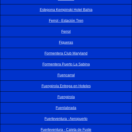
Estepona Kempinski Hotel Bahia
Ferrol - Estación Tren
Ferrol
Figueras
Formentera Club Maryland
Formentera Puerto La Sabina
Fuencarral
Fuengirola Entrega en Hoteles
Fuengirola
Fuenlabrada
Fuerteventura - Aeropuerto
Fuerteventura - Caleta de Fuste