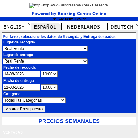
Powered by Booking-Centre-Online
N°1 Car Rental Broker
Por favor, seleccione los datos de Recogida y Entrega deseados:
Lugar de recogida
Lugar de entrega
Fecha de recogida
Fecha de entrega
Categoría
PRECIOS SEMANALES
VENTAJAS