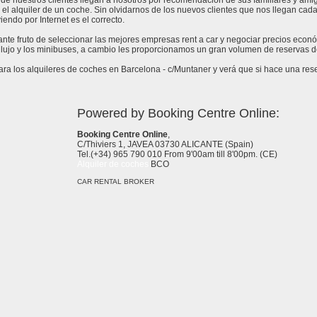
de nuestros clientes llegan a nosotros por recomendación de sus familiares y amig
 el alquiler de un coche. Sin olvidarnos de los nuevos clientes que nos llegan cad
endo por Internet es el correcto.
tante fruto de seleccionar las mejores empresas rent a car y negociar precios econ
lujo y los minibuses, a cambio les proporcionamos un gran volumen de reservas de
a los alquileres de coches en Barcelona - c/Muntaner y verá que si hace una reser
Powered by Booking Centre Online:
Booking Centre Online
,
C/Thiviers 1, JAVEA 03730 ALICANTE (Spain)
Tel.(+34) 965 790 010 From 9'00am till 8'00pm. (CE)
Alquiler de coches
BCO
CAR RENTAL BROKER