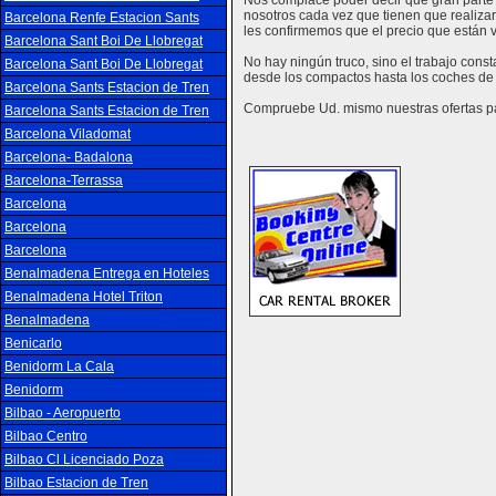
Nos complace poder decir que gran parte 
nosotros cada vez que tienen que realizar
Barcelona Renfe Estacion Sants
les confirmemos que el precio que están vi
Barcelona Sant Boi De Llobregat
No hay ningún truco, sino el trabajo cons
Barcelona Sant Boi De Llobregat
desde los compactos hasta los coches de 
Barcelona Sants Estacion de Tren
Compruebe Ud. mismo nuestras ofertas par
Barcelona Sants Estacion de Tren
Barcelona Viladomat
Barcelona- Badalona
Barcelona-Terrassa
Barcelona
Barcelona
Barcelona
Benalmadena Entrega en Hoteles
Benalmadena Hotel Triton
Benalmadena
Benicarlo
Benidorm La Cala
Benidorm
Bilbao - Aeropuerto
Bilbao Centro
Bilbao Cl Licenciado Poza
Bilbao Estacion de Tren