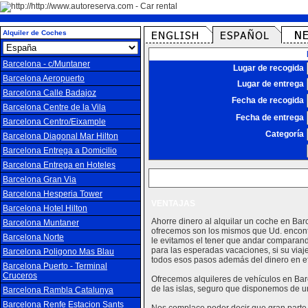
Alquiler de Coches
Barcelona - c/Muntaner
Lugar de recogida
Barcelona Aeropuerto
Lugar de entrega
Barcelona Calle Badajoz
Fecha de recogida
Barcelona Centre de la Vila
Fecha de entrega
Barcelona Centro/Eixample
Categoría
Barcelona Diagonal Mar Hilton
Barcelona Entrega a Domicilio
Barcelona Entrega en Hoteles
Barcelona Gran Via
Barcelona Hesperia Tower
VENTAJAS
Barcelona Hotel Hilton
Ahorre dinero al alquilar un coche en Bar
Barcelona Muntaner
ofrecemos son los mismos que Ud. encontr
Barcelona Norte
le evitamos el tener que andar comparand
para las esperadas vacaciones, si su viaj
Barcelona Poligono Mas Blau
todos esos pasos además del dinero en efe
Barcelona Puerto - Terminal
Cruceros
Ofrecemos alquileres de vehículos en Barc
de las islas, seguro que disponemos de u
Barcelona Rambla Catalunya
Barcelona Renfe Estacion Sants