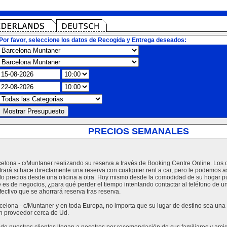
Por favor, seleccione los datos de Recogida y Entrega deseados:
PRECIOS SEMANALES
celona - c/Muntaner realizando su reserva a través de Booking Centre Online. Los 
ará si hace directamente una reserva con cualquier rent a car, pero le podemos 
o precios desde una oficina a otra. Hoy mismo desde la comodidad de su hogar pu
e es de negocios, ¿para qué perder el tiempo intentando contactar al teléfono de u
ctivo que se ahorrará reserva tras reserva.
elona - c/Muntaner y en toda Europa, no importa que su lugar de destino sea una g
n proveedor cerca de Ud.