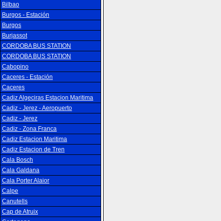
Bilbao
Burgos - Estación
Burgos
Burjassot
CORDOBA BUS STATION
CORDOBA BUS STATION
Cabopino
Caceres - Estación
Caceres
Cadiz Algeciras Estacion Maritima
Cadiz - Jerez - Aeropuerto
Cadiz - Jerez
Cadiz - Zona Franca
Cadiz Estacion Maritima
Cadiz Estacion de Tren
Cala Bosch
Cala Galdana
Cala Porter Alaior
Calpe
Canutells
Cap de Atruix